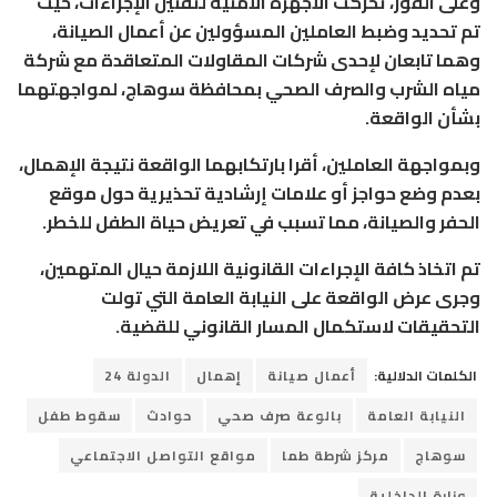
وعلى الفور، تحركت الأجهزة الأمنية لتقنين الإجراءات، حيث
تم تحديد وضبط العاملين المسؤولين عن أعمال الصيانة،
وهما تابعان لإحدى شركات المقاولات المتعاقدة مع شركة
مياه الشرب والصرف الصحي بمحافظة سوهاج، لمواجهتهما
بشأن الواقعة.
وبمواجهة العاملين، أقرا بارتكابهما الواقعة نتيجة الإهمال،
بعدم وضع حواجز أو علامات إرشادية تحذيرية حول موقع
الحفر والصيانة، مما تسبب في تعريض حياة الطفل للخطر.
تم اتخاذ كافة الإجراءات القانونية اللازمة حيال المتهمين،
وجرى عرض الواقعة على النيابة العامة التي تولت
التحقيقات لاستكمال المسار القانوني للقضية.
الكلمات الدلالية:
أعمال صيانة
إهمال
الدولة 24
النيابة العامة
بالوعة صرف صحي
حوادث
سقوط طفل
سوهاج
مركز شرطة طما
مواقع التواصل الاجتماعي
وزارة الداخلية