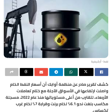
نفط - أرشيفية
كشف تقرير صادر عن منظمة أوابك أن أسعار النفط الخام
واصلت ارتفاعها في الأسواق الآجلة مع ختام تعاملات
الأربعاء، لتقترب من أعلى مستوياتها منذ عام 2022، مسجلة
مكاسب بلغت نحو 6.1% لخام برنت وقرابة 7% لخام غرب
تكساس.