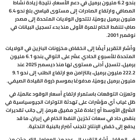
بنحو 6.2 مليون برميل في دعم الأسعار، نتيجة زيادة نشاط
المصافي وارتفاع الصادرات إلى مستوى قياسي بلغ نحو 6.4
مليون برميل يوميًا، لتتحول الولايات المتحدة إلى مصدر
صافٍ للنفط الخام للمرة الأولى منذ بدء تسجيل البيانات في
نوفمبر 2001.
وأشار التقرير أيضًا إلى انخفاض مخزونات البنزين في الولايات
المتحدة للأسبوع الحادي عشر على التوالي بنحو 6.1 مليون
برميل، لتسجل أدنى مستوى لها منذ ديسمبر 2025 عند
222.2 مليون برميل، بالتزامن مع ارتفاع الطلب إلى نحو 9.1
مليون برميل يوميًا، مدفوعًا بموسم ذروة القيادة الصيفي.
وتعززت التوقعات باستمرار ارتفاع أسعار الوقود عالميًا، في
ظل غياب أي مؤشرات على تهدئة التوترات الجيوسياسية في
الشرق الأوسط أو إعادة فتح مضيق هرمز، إلى جانب تقديرات
بنقص حاد في سعات تخزين النفط الخام في إيران، ما قد
يدفع إلى خفض الإنتاج لتجنب أضرار بالبنية التحتية.
في المقابل، أشار التقرير إلى عدد من العوامل التي حدّت من