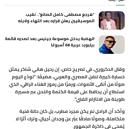
“هرجع مصطفى كامل الصانع”.. نقيب
الموسيقيين يعلن قراره بعد انتهاء ولايته
الهضبة يدخل موسوعة جينيس بعد تصدره قائمة
بيلبورد عربية 68 أسبوعًا
وقال الدكروري، في تصريح خاص، إن رحيل هاني شاكر يمثل
خسارة كبيرة للفن المصري والعربي، مضيفًا: “نودّع اليوم
صوتًا من أنقى الأصوات، ورمزًا من رموز الغناء الراقي، الذي
استطاع أن يحافظ على قيمة الكلمة واللحن عبر مسيرة
طويلة من الالتزام الفني”.
وأكد أن الراحل لم يكن مجرد مطرب، بل كان حالة فنية
متكاملة، وصوتًا صادقًا عبّر عن وجدان أجيال، وترك أثرًا لا
يُمحى في ذاكرة الجمهور.