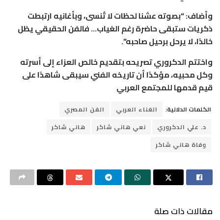
وأضاف: “بصوته عشنا لحظات لا تُنسى، وبأغانيه ارتبطت
ذكريات ستبقى حاضرة رغم الغياب… فالفن الحقيقي يظل
خالدًا، لا يرحل برحيل صاحبه”.
واختتم الدكروري تصريحه بتقديم خالص العزاء إلى أسرته
وكل محبيه، مؤكدًا أن تاريخه الفني سيبقى شاهدًا على
قيم قدمها للمجتمع العربي
الكلمات الدلالية:
الغناء العربي
الفن المصري
د. علي الدكروري
نعي هاني شاكر
هاني شاكر
وفاة هاني شاكر
مقالات ذات صلة