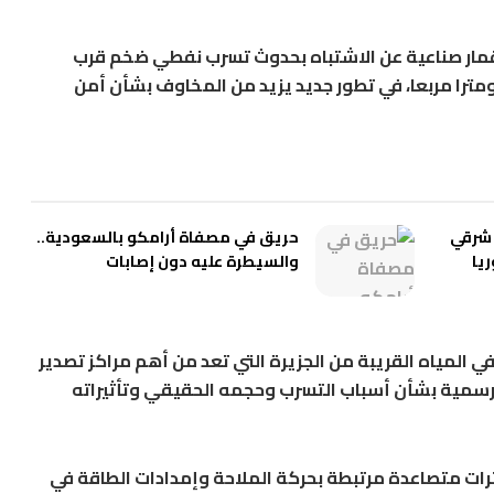
أقمار صناعية عن الاشتباه بحدوث تسرب نفطي ضخم قرب
ارك، يغطي مساحة تقدر بنحو 45 كيلومترا مربعا، في تطور جديد يزيد من المخاوف بشأن أمن
جنوب شرقي
حريق في مصفاة أرامكو بالسعودية..
يا
والسيطرة عليه دون إصابات
 المياه القريبة من الجزيرة التي تعد من أهم مراكز تصدير
 رسمية بشأن أسباب التسرب وحجمه الحقيقي وتأثيراته
ات متصاعدة مرتبطة بحركة الملاحة وإمدادات الطاقة في