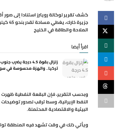
كشف تقرير لوكالة رويترز استنادا إلى صور 
جزيرة خ
الملاحة والطاقة في الخليج
اقرأ أيضا
زلزال بقوة 4.5 درجة يضرب 
تركيا.. والهزة محسوسة في سور
وبحسب التقرير، فإن البقعة النفطية ظهرت في
النفط الإيرانية، وسط ترقب لصدور توضيحات
البيئية والاقتصادية المحتملة.
ويأتي ذلك في وقت تشهد فيه المنطقة توتر