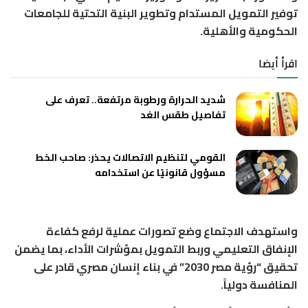
توفير التمويل المستدام وتطوير البنية التحتية للجامعات
الحكومية والأهلية.
اقرأ أيضا
شديد الحرارة ورطوبة مرتفعة.. تعرف على
تفاصيل طقس الغد
القومي لتنظيم الاتصالات يحذر: صاحب الخط
مسؤول قانونيًا عن استخدامه
واستهدف الاجتماع وضع تصورات عملية لرفع كفاءة
الإنفاق التعليمي وربط التمويل بمؤشرات الأداء، بما يضمن
تحقيق “رؤية مصر 2030” في بناء إنسان مصري قادر على
المنافسة دولياً.