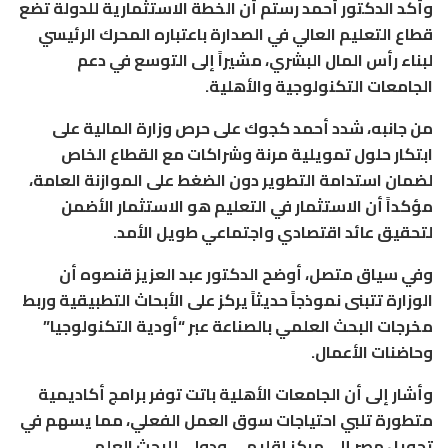
وأكد الدكتور أحمد رستم أن الخطة الاستثمارية للدولة تضع
قطاع التعليم العالي في الصدارة باعتباره المحرك الرئيسي
لبناء رأس المال البشري، مشيراً إلى التوسع في دعم
الجامعات التكنولوجية والأهلية.
من جانبه، شدد أحمد كجوك على حرص وزارة المالية على
ابتكار حلول تمويلية مرنة وشراكات مع القطاع الخاص
لضمان استدامة التطوير دون الضغط على الموازنة العامة،
مؤكداً أن الاستثمار في التعليم هو الاستثمار الأضمن
لتحقيق عائد اقتصادي واجتماعي طويل الأمد.
وفي سياق متصل، أوضح الدكتور عبد العزيز قنصوه أن
الوزارة تتبنى نموذجاً حديثاً يركز على الأبحاث التطبيقية وربط
مخرجات البحث العلمي بالصناعة عبر “أودية التكنولوجيا”
وحاضنات الأعمال.
وأشار إلى أن الجامعات الأهلية باتت توفر برامج أكاديمية
متطورة تلبي احتياجات سوق العمل الفعلي، مما يسهم في
تحويل مصر إلى مركز إقليمي ودولي للبحث العلمي