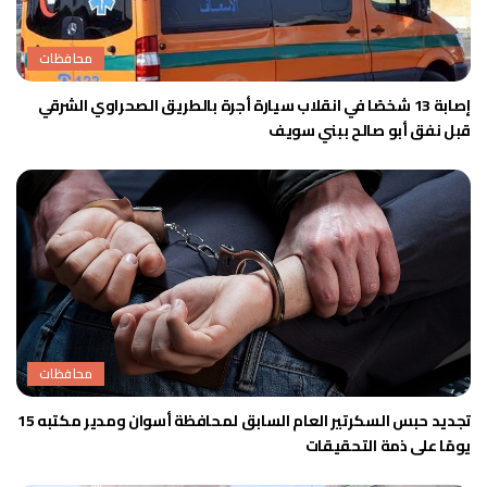
محافظات
إصابة 13 شخصًا في انقلاب سيارة أجرة بالطريق الصحراوي الشرقي
قبل نفق أبو صالح ببني سويف
محافظات
تجديد حبس السكرتير العام السابق لمحافظة أسوان ومدير مكتبه 15
يومًا على ذمة التحقيقات