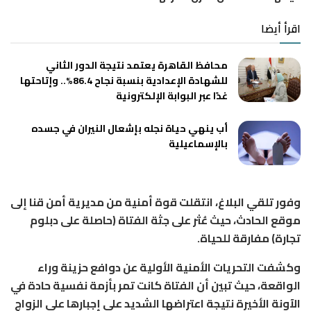
اقرأ أيضا
محافظ القاهرة يعتمد نتيجة الدور الثاني
للشهادة الإعدادية بنسبة نجاح 86.4%.. وإتاحتها
غدًا عبر البوابة الإلكترونية
أب ينهي حياة نجله بإشعال النيران في جسده
بالإسماعيلية
وفور تلقي البلاغ، انتقلت قوة أمنية من مديرية أمن قنا إلى
موقع الحادث، حيث عُثر على جثة الفتاة (حاصلة على دبلوم
تجارة) مفارقة للحياة.
وكشفت التحريات الأمنية الأولية عن دوافع حزينة وراء
الواقعة، حيث تبين أن الفتاة كانت تمر بأزمة نفسية حادة في
الآونة الأخيرة نتيجة اعتراضها الشديد على إجبارها على الزواج