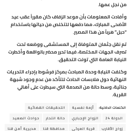
من نجل عمها.
وأفادت المعلومات بأن موعد الزفاف كان مقرراً عقب عيد
الأضحى المبارك، مما دفعها للتخلص من حياتها باستخدام
“حبل” هرباً من هذا المصير.
تم نقل جثمان المتوفاة إلى المستشفى ووضعه تحت
تصرف الجهات المختصة، فيما تحرر محضر بالواقعة وأخطرت
النيابة العامة التي تولت التحقيق.
وكلفت النيابة وحدة المباحث بمركز فرشوط بإجراء التحريات
النهائية حول ملابسات الحادث للتأكد من عدم وجود شبهة
جنائية، وسط حالة من الصدمة التي سيطرت على أهالي
القرية.
الكلمات الدلالية:
أزمة نفسية
التحقيقات القضائية
الدولة 24
الزواج الإجباري
حالة انتحار
حوادث الصعيد
زواج الأقارب
قرية العركي
محافظة قنا
مديرية أمن قنا