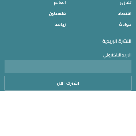
تقارير
العالم
اقتصاد
فلسطين
حوادث
رياضة
النشرة البريدية
البريد الالكتروني
موقع الدولة 24
2025 © جميع الحقوق محفوظة – تم التطوير بواسطة
MirrorORG