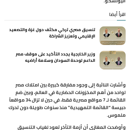
اليونسكو.
اقرأ أيضا
تنسيق مصري تركي مكثف حول غزة والتصعيد
الإقليمي وتعزيز الشراكة
وزير الخارجية يجدد التأكيد على موقف مصر
الداعم لوحدة السودان وسلامة أراضيه
وأشارت النائبة إلى وجود مفارقة كبيرة بين امتلاك مصر
لواحد من أهم المخزونات الحضارية في العالم، وبين ضم
القائمة لـ 7 مواقع مصرية فقط، في حين لا تزال 34 مواقعاً
حبيسة “القائمة التمهيدية” منذ سنوات طويلة دون تحرك
ملموس.
وأوضحت المغازي أن أزمة التأخر تعود لغياب التنسيق