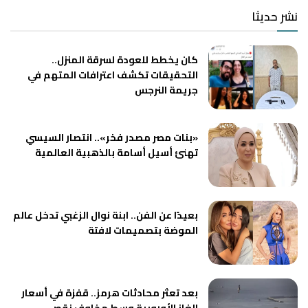
نشر حديثا
كان يخطط للعودة لسرقة المنزل..
التحقيقات تكشف اعترافات المتهم في
جريمة النرجس
«بنات مصر مصدر فخر».. انتصار السيسي
تهنئ أسيل أسامة بالذهبية العالمية
بعيدًا عن الفن.. ابنة نوال الزغبي تدخل عالم
الموضة بتصميمات لافتة
بعد تعثر محادثات هرمز.. قفزة في أسعار
الغاز الأوروبية وسط مخاوف نقص