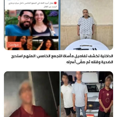
حوادث
الداخلية تكشف تفاصيل مأساة التجمع الخامس: المتهم استدرج
الضحية وقتله ثم صفّى أسرته