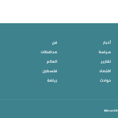
أخبار
فن
سياسة
محافظات
تقارير
العالم
اقتصاد
فلسطين
حوادث
رياضة
MirrorOR