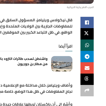
الحرب الامريكية الايرانية
قال نيكولاس ويليامز، المسؤول السابق في ح
للمفاوضات الجارية بين الولايات المتحدة وإي
الواقع، في ظل التباعد الكبير بين الموقفين ا
اقرأ أيضا
واشنطن تسحب طائرات التزود با
من مطار بن جوريون
وأضاف ويليامز، خلال مداخلة مع الإعلامية دا
نجاح المفاوضات في ظل هذا الوضع، خاصة مع
وأشار إلى أن باكستان تربطها علاقات جيدة ب