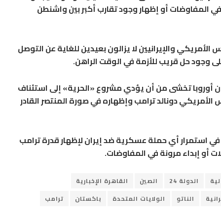
ي المفاوضات أو إظهار وجود تقارب أكبر بين واشنطن
س الأمريكي والإيرانيين لا يزالون بعيدين للغاية عن التوصل
لى وجود حل قريب للأزمة في الوقت الراهن.
ن أوروبا تخشى من أن يؤدي مشروع «الحرية» إلى استئناف
 الأمريكي دونالد ترامب وإظهاره في صورة المنتصر القادر
 في استمرار أي حملة عسكرية ضد إيران لإظهار قدرة ترامب
ت أو إبداء مرونة في المفاوضات.
لية
الدولة 24
الصين
القاهرة الإخبارية
انية
الناتو
الولايات المتحدة
باكستان
ترامب