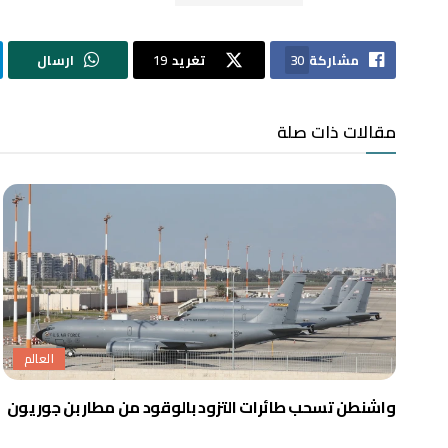
مشاركة
30
تغريد
19
ارسال
مقالات ذات صلة
العالم
واشنطن تسحب طائرات التزود بالوقود من مطار بن جوريون