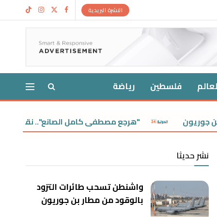
النشرة البريدية
لعالم
فلسطين
رياضة
"هرجع مصطفى كامل الصانع".. نقيب الموسيقيين يعلن 
نشر حديثا
واشنطن تسحب طائرات التزود
بالوقود من مطار بن جوريون