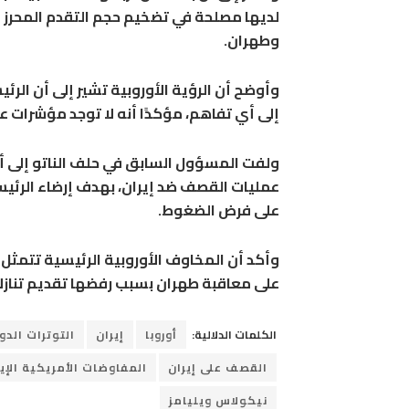
لديها مصلحة في تضخيم حجم التقدم المحرز ف
وطهران.
وأوضح أن الرؤية الأوروبية تشير إلى أن الرئي
إلى أي تفاهم، مؤكدًا أنه لا توجد مؤشرات ع
ولفت المسؤول السابق في حلف الناتو إلى أ
عمليات القصف ضد إيران، بهدف إرضاء الرئيس
على فرض الضغوط.
وأكد أن المخاوف الأوروبية الرئيسية تتمثل
على معاقبة طهران بسبب رفضها تقديم تنازلا
الكلمات الدلالية:
أوروبا
إيران
التوترات الدو
القصف على إيران
المفاوضات الأمريكية الإير
نيكولاس ويليامز