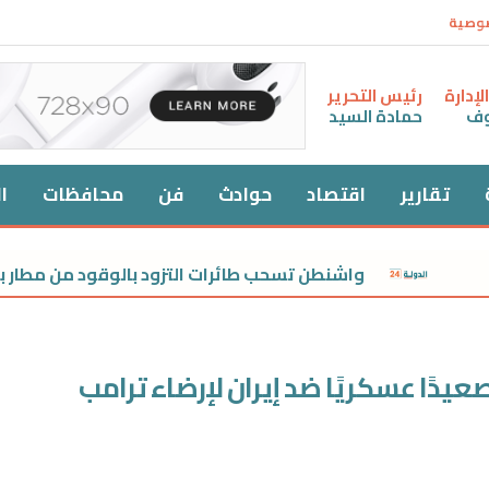
صوصية
إدارة
رئيس التحرير
وف
حمادة السيد
تقارير
اقتصاد
حوادث
فن
محافظات
ا
واشنطن تسحب طائرات التزود بالوقود من مطار بن جوريون
يدًا عسكريًا ضد إيران لإرضاء ترامب