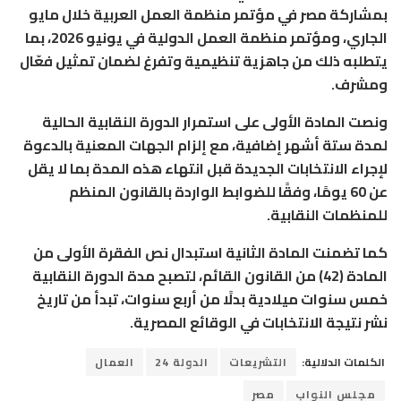
بمشاركة مصر في مؤتمر منظمة العمل العربية خلال مايو
الجاري، ومؤتمر منظمة العمل الدولية في يونيو 2026، بما
يتطلبه ذلك من جاهزية تنظيمية وتفرغ لضمان تمثيل فعّال
ومشرف.
ونصت المادة الأولى على استمرار الدورة النقابية الحالية
لمدة ستة أشهر إضافية، مع إلزام الجهات المعنية بالدعوة
لإجراء الانتخابات الجديدة قبل انتهاء هذه المدة بما لا يقل
عن 60 يومًا، وفقًا للضوابط الواردة بالقانون المنظم
للمنظمات النقابية.
كما تضمنت المادة الثانية استبدال نص الفقرة الأولى من
المادة (42) من القانون القائم، لتصبح مدة الدورة النقابية
خمس سنوات ميلادية بدلًا من أربع سنوات، تبدأ من تاريخ
نشر نتيجة الانتخابات في الوقائع المصرية.
الكلمات الدلالية:
التشريعات
الدولة 24
العمال
مجلس النواب
مصر