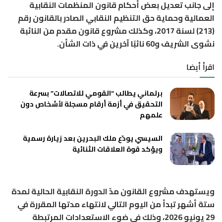
إلى جانب تعديل بعض أحكام قانون المنظمات النقابية
العمالية وحماية حق التنظيم النقابي الصادر بالقانون رقم
(213) لسنة 2017، وكذلك مشروع قانون مقدم من النائبة
نشوى الشريف و60 نائبًا آخرين في ذات الشأن.
اقرأ أيضا
برلماني يطالب “القومي للاتصالات” بسرعة
التحقيق في أزمة أرقام مسجلة لأشخاص دون
علمهم
السيسي يودّع ملك البحرين بعد زيارة رسمية
ويؤكد قوة العلاقات الثنائية
ويستهدف مشروع القانون مدّ الدورة النقابية الحالية لمدة
ستة أشهر تبدأ من اليوم التالي لانتهاء مدتها المقررة في
29 يونيو 2026، وذلك في ضوء الاستعدادات المرتبطة