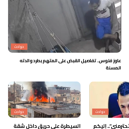
حوادث
عاوز فلوس.. تفاصيل القبض على المتهم بطرد والدته
المسنة
حوادث
حوادث
حترمني”.. إليكم
السيطرة على حريق داخل شقة