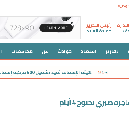
صوصية
إدارة
رئيس التحرير
وف
حمادة السيد
تقارير
اقتصاد
حوادث
فن
محافظات
ا
هيئة الإسعاف تُعيد تشغيل 500 مركبة إسعافية بعد تجديدها بالكامل
صبري نخنوخ 4 أيام