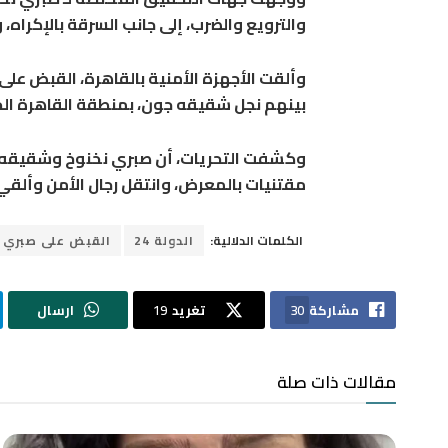
والترويع والضرب، إلى جانب السرقة بالإكرا
بينهم نجل شقيقه جون، بمنطقة القاهرة الج
وكشفت التحريات، أن صبري نخنوخ وشقيقه 
مقتنيات بالمعرض، وانتقل رجال الأمن وألقي 
الكلمات الدلالية:
الدولة 24
القبض على صبري 
مشاركة
30
تغريد
19
ارسال
مقالات ذات صلة