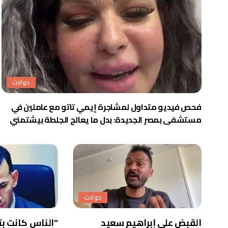
حوادث
فحص فيديو متداول لمشاجرة إيمي تاتو مع عاملين في
مستشفى بمصر الجديدة: بدل ما يعالج الجلطة بيشتمني
حوادث
القبض على إبراهيم سعيد
“الناس كانت بت