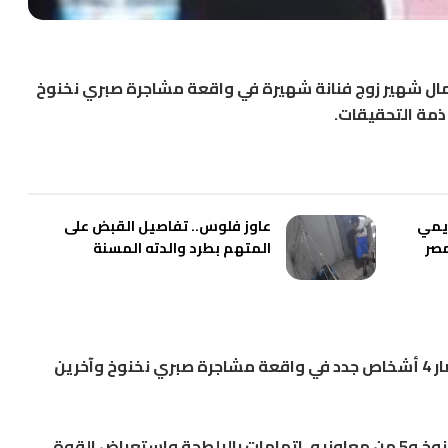
ال شهير زوج فنانة شهيرة في واقعة مشاجرة صبري نخنوخ
يمي
عاوز فلوس.. تفاصيل القبض على
مصر
المتهم بطرد والدته المسنة
أمرت جهات التحقيقات المختصة بضبط وإحضار 4 أشخاص جدد في واقعة مشاجرة صبري نخنوخ وآخرين
ووجهت جهات التحقيق المختصة لـ صبري نخنوخ و5 من معاونيه، اتهامات بالبلطجة واستعراض القوة