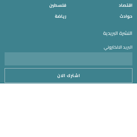
اقتصاد
فلسطين
حوادث
رياضة
النشرة البريدية
البريد الالكتروني
موقع الدولة 24
2025 © جميع الحقوق محفوظة – تم التطوير بواسطة
MirrorORG