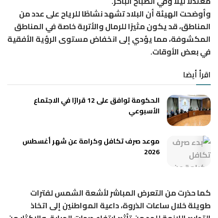
معتدلًا ليلًا وفي الصباح الباكر.
وأوضحت الهيئة أن البلاد تشهد نشاطًا للرياح على عدد من
المناطق، قد يكون مثيرًا للرمال والأتربة خاصة في المناطق
المكشوفة، مما يؤدي إلى انخفاض مستوى الرؤية الأفقية
في بعض الأوقات.
اقرأ أيضا
الحكومة توافق على 12 قرارًا في الاجتماع
الأسبوعي
موعد صرف تكافل وكرامة عن شهر أغسطس
2026
كما حذرت من التعرض المباشر لأشعة الشمس لفترات
طويلة خلال ساعات الذروة، داعية المواطنين إلى اتخاذ