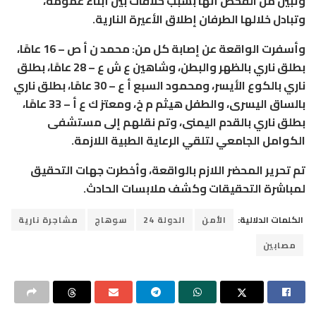
وتبين من الفحص أنها بسبب خلافات بين أبناء عمومة،
وتبادل خلالها الطرفان إطلاق الأعيرة النارية.
وأسفرت الواقعة عن إصابة كل من: محمد ن أ ص – 16 عامًا،
بطلق ناري بالظهر والبطن، وشاهين ع ش ع – 28 عامًا، بطلق
ناري بالكوع الأيسر، ومحمود السبع أ ع – 30 عامًا، بطلق ناري
بالساق اليسرى، والطفل هيثم م خ، ومعتز ك ع أ – 33 عامًا،
بطلق ناري بالقدم اليمنى، وتم نقلهم إلى مستشفى
الكوامل الجامعي لتلقي الرعاية الطبية اللازمة.
تم تحرير المحضر اللازم بالواقعة، وأخطرت جهات التحقيق
لمباشرة التحقيقات وكشف ملابسات الحادث.
الكلمات الدلالية:
الأمن
الدولة 24
سوهاج
مشاجرة نارية
مصابين