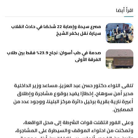
اقرأ أيضا
مصرع سيدة وإصابة 22 شخصًا في حادث انقلاب
سيارة نقل بكفر الشيخ
صدمة في طب أسوان: نجاح 23.9% فقط بين طلاب
الفرقة الأولى
تلقى اللواء دكتور حسن عبد العزيز، مساعد وزير الداخلية
مدير أمن سوهاج، إخطارًا يفيد بوقوع مشاجرة وإطلاق
أعيرة نارية بقرية برخيل دائرة مركز البلينا، ووجود عدد من
المصابين.
وعلى الفور انتقلت قوات الشرطة إلى محل الواقعة،
وتمكنت من احتواء الموقف والسيطرة على المشاجرة،