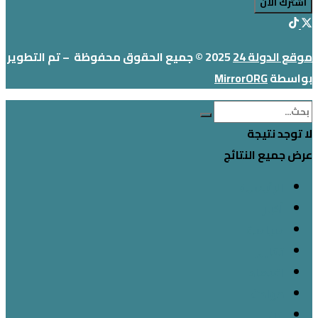
موقع الدولة 24
2025 © جميع الحقوق محفوظة – تم التطوير
بواسطة
MirrorORG
لا توجد نتيجة
عرض جميع النتائج
الرئيسية
أخبار
سياسة
تقارير
اقتصاد
حوادث
فن