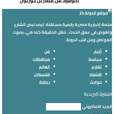
بالوقود من مطار بن جوريون
منصة إخبارية مصرية رقمية مستقلة، ترصد نبض الشارع
وتغوص في عمق الحدث.. ننقل الحقيقة كما هي، بصوت
المواطن ومن قلب الدولة.
أخبار
فن
سياسة
محافظات
تقارير
العالم
اقتصاد
فلسطين
حوادث
رياضة
النشرة البريدية
البريد الالكتروني