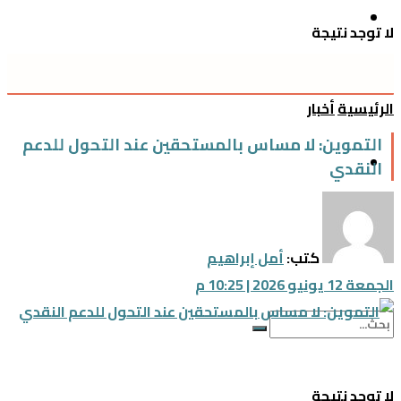
محافظات
لا توجد نتيجة
عرض جميع النتائج
العالم
الرئيسية
أخبار
التموين: لا مساس بالمستحقين عند التحول للدعم
فلسطين
النقدي
رياضة
كتب:
أمل إبراهيم
الجمعة 12 يونيو 2026 | 10:25 م
لا توجد نتيجة