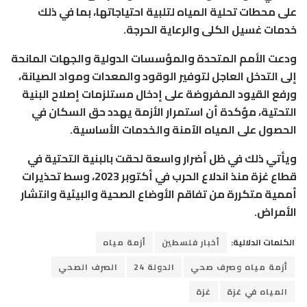
على محطات تحلية المياه لتلبية احتياجاتها، بما في ذلك
خدمات غسيل الكلى والرعاية الحرجة.
ودعت الأمم المتحدة والمؤسسات الدولية والجهات المانحة
إلى التدخل العاجل لتوفير الوقود والمعدات ومواد الصيانة،
ورفع القيود المفروضة على إدخال مستلزمات إصلاح البنية
التحتية، مؤكدة أن استمرار الأزمة يهدد حق السكان في
الحصول على المياه الآمنة والخدمات الأساسية.
ويأتي ذلك في ظل أضرار واسعة لحقت بالبنية التحتية في
قطاع غزة منذ اندلاع الحرب في أكتوبر 2023، وسط تحذيرات
أممية متكررة من تفاقم الأوضاع الصحية والبيئية وانتشار
الأمراض.
الكلمات الدلالية:
أخبار فلسطين
أزمة مياه
أزمة مياه وصرف صحي
الدولة 24
الصرف الصحي
المياه في غزة
غزة