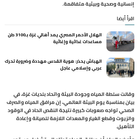
إنسانية وصحية وبيئية متفاقمة.
اقرأ أيضا
الهلال الأحمر المصري يمد أهالي غزة بـ3100 طن
مساعدات غذائية وإغاثية
الهباش يحذر: هوية القدس مهددة وضرورة تحرك
عربي وإسلامي عاجل
وقالت سلطة المياه وجودة البيئة واتحاد بلديات غزة، في
بيان بمناسبة يوم البيئة العالمي، إن مرافق المياه والصرف
الصحي تواجه صعوبات كبيرة نتيجة النقص الحاد في الوقود
والزيوت وقطع الغيار والمعدات اللازمة للصيانة وإعادة
التأهيل.