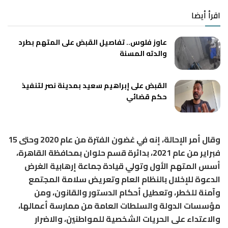
اقرأ أيضا
عاوز فلوس.. تفاصيل القبض على المتهم بطرد
والدته المسنة
القبض على إبراهيم سعيد بمدينة نصر لتنفيذ
حكم قضائي
وقال أمر الإحالة، إنه في غضون الفترة من عام 2020 وحتى 15
فبراير من عام 2021، بدائرة قسم حلوان بمحافظة القاهرة،
أسس المتهم الأول وتولي قيادة جماعة إرهابية الغرض
الدعوة للإخلال بالنظام العام وتعريض سلامة المجتمع
وآمنة للخطر، وتعطيل أحكام الدستور والقانون، ومن
مؤسسات الدولة والسلطات العامة من ممارسة أعمالها،
والاعتداء على الحريات الشخصية للمواطنين، والاضرار