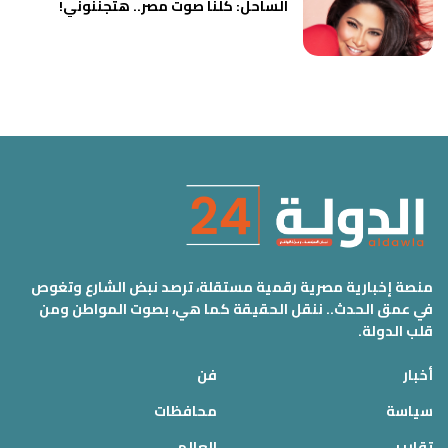
الساحل: كلنا صوت مصر.. هتجننوني!
منصة إخبارية مصرية رقمية مستقلة، ترصد نبض الشارع وتغوص
في عمق الحدث.. ننقل الحقيقة كما هي، بصوت المواطن ومن
قلب الدولة.
أخبار
فن
سياسة
محافظات
تقارير
العالم