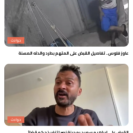
حوادث
عاوز فلوس.. تفاصيل القبض على المتهم بطرد والدته المسنة
حوادث
القبض على إبراهيم سعيد بمدينة نصر لتنفيذ حكم قضائي