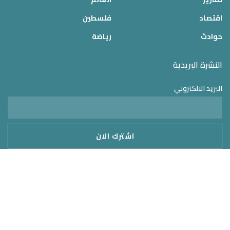
اقتصاد
فلسطين
حوادث
رياضة
النشرة البريدية
البريد الالكتروني
موقع الدولة 24
2025 © جميع الحقوق محفوظة – تم التطوير بواسطة
MirrorORG