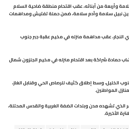
امة وأربعة من أبنائه، عقب اقتحام منطقة ضاحية السلام
ين زين نبيل سلامة وآدم سلامة، ضمن حملة تفتيش ومداهمات
ؤي النجار، عقب مداهمة منزله في مخيم عقبة جبر جنوب
اب حمادة شراكة بعد اقتحام منزله في مخيم الجلزون شمال
نوب الخليل، وسط إطلاق كثيف للرصاص الحي وقنابل الغاز،
ازل المواطنين.
ر الذي تشهده مدن وبلدات الضفة الغربية والقدس المحتلة،
ترة الأخيرة.