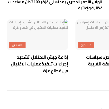
الهلال الأحمر المصري يمد أهالي غزة بـ3100 طن مساعدات
غذائية وإغاثية
فلسطين
فلسطين
ردن: سياسات
إذاعة جيش الاحتلال: تشديد
فة الغربية
إجراءات تنفيذ عمليات الاغتيال
في قطاع غزة