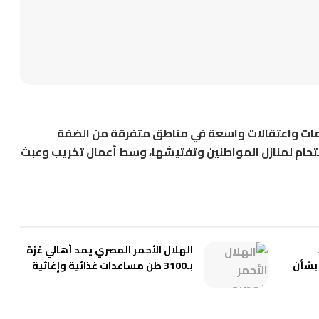
همات واعتقالات واسعة في مناطق متفرقة من الضفة
قتحام لمنازل المواطنين وتفتيشها، وسط أعمال تخريب وعبث
الهلال الأحمر المصري يمد أهالي غزة
بشأن
بـ3100 طن مساعدات غذائية وإغاثية