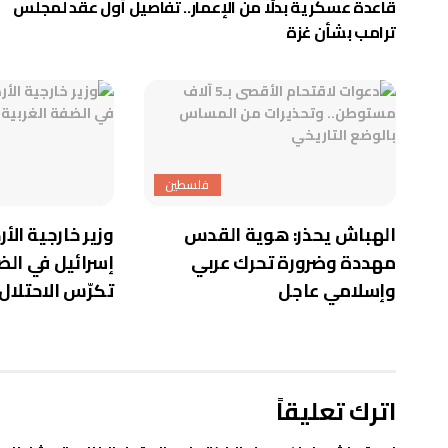
قاعدة عسكرية بدلًا من الإعمار.. تفاصيل أول عقد لمجلس
ترامب بشأن غزة
فلسطين
الهباش يحذر: هوية القدس
وزير خارجية الأ
مهددة وضرورة تحرك عربي
إسرائيل في الض
وإسلامي عاجل
تكرّس الاحتلال
اترك تعليقاً