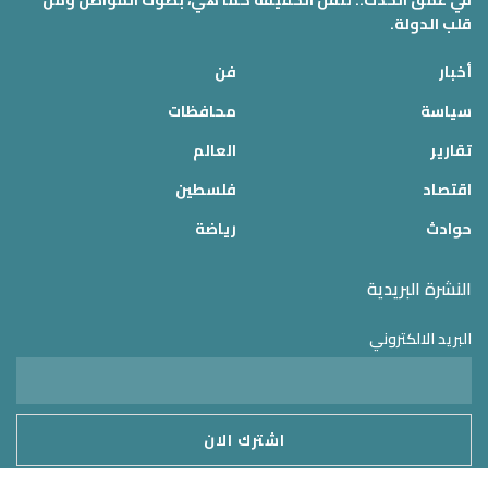
في عمق الحدث.. ننقل الحقيقة كما هي، بصوت المواطن ومن
قلب الدولة.
أخبار
فن
سياسة
محافظات
تقارير
العالم
اقتصاد
فلسطين
حوادث
رياضة
النشرة البريدية
البريد الالكتروني