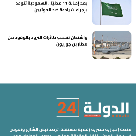
بعد إصابة 11 مدنيًا.. السعودية تتوعد
بإجراءات رادعة ضد الحوثيين
واشنطن تسحب طائرات التزود بالوقود من
مطار بن جوريون
منصة إخبارية مصرية رقمية مستقلة، ترصد نبض الشارع وتغوص