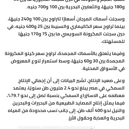
و180 جنيهًا، والثعابين البحرية بين 100 و700 جنيه.
وسجلت أسماك المرجان أسعارًا تتراوح بين 100 و240 جنيهًا،
بينما تراوح سعر الكاليماري والسبيط بين 25 و400 جنيه، في
حين سجلت المكرونة السويسي ما بين 75 و170 جنيهًا
للمستهلك.
وفيما يتعلق بالأسماك المجمدة، تراوح سعر كيلو المكرونة
المجمدة بين 30 و60 جنيهًا، وسط استمرار تنوع المعروض
في الأسواق المحلية.
وعلى صعيد الإنتاج، تشير البيانات إلى أن إجمالي الإنتاج
السمكي في مصر يبلغ نحو 2.4 مليون طن سنويًا، يعتمد
معظمه على الاستزراع السمكي بنسبة تصل إلى نحو 79.7%،
فيما يمثل إنتاج المصايد الطبيعية من البحيرات والبحرين
والنيل نحو 400 ألف طن، إلى جانب نسب محدودة من المياه
البحرية والعذبة وحقول الأرز.