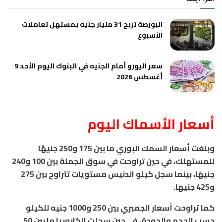
البورصة تربح 31 مليار جنيه بمستهل تعاملات
الأسبوع
سعر اليورو أمام الجنيه في البنوك اليوم الأحد 9
أغسطس 2026
أسعار الأسماك اليوم
وبلغت أسعار السمك البوري ما بين 175 و250 جنيهًا
للمستهلك، في حين تراوحت في سوق الجملة بين 100 و240
جنيهًا، بينما سجل كيلو الدنيس مستويات تتراوح بين 275
و425 جنيهًا.
كما تراوحت أسعار الجمبري بين 250 و1000 جنيه للكيلو
حسب الحجم والجودة، في حين سجلت الكابوريا ما بين 50