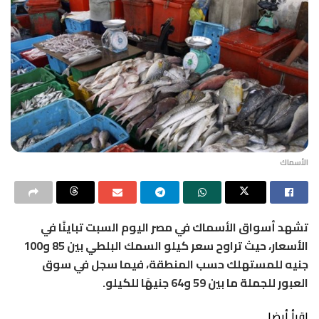
الأسماك
تشهد أسواق الأسماك في مصر اليوم السبت تباينًا في
الأسعار، حيث تراوح سعر كيلو السمك البلطي بين 85 و100
جنيه للمستهلك حسب المنطقة، فيما سجل في سوق
العبور للجملة ما بين 59 و64 جنيهًا للكيلو.
اقرأ أيضا