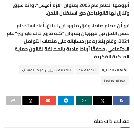
ألبومها الصادر عام 2005 بعنوان “لازم أعيش”، وأنه سبق
وتنازل لها قانونيًا عن حق استغلال اللحن.
غير أن عصام صاصا، وفق ما ورد في البلاغ، أعاد استخدام
نفس اللحن في مهرجان بعنوان “كله فارق حالة طوارئ” عام
2021، وقام بنشره عبر حساباته على منصات التواصل
الاجتماعي، محققًا أرباحًا مادية بالمخالفة لقانون حماية
الملكية الفكرية.
الكلمات الدلالية:
الدولة 24
الفنانة شيرين عبد الوهاب
عصام صاصا
مقالات ذات صلة