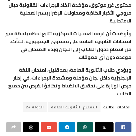
محتوى غير موثوق، مؤكدة اتخاذ الإجراءات القانونية حيال
مروجي الأخبار الكاذبة ومحاولات الإضرار بسير العملية
الامتحانية.
وأوضحت أن غرفة العمليات المركزية تتابع لحظة بلحظة سير
امتحانات الثانوية العامة على مستوى الجمهورية، للتأكد
من انتظام دخول الطلاب إلى اللجان وبدء الامتحان في
موعده دون أي معوقات.
ويؤدي طلاب الثانوية العامة، بعد قليل، امتحان اللغة
الإنجليزية داخل لجان مؤمنة ومشددة الإجراءات، في إطار
حرص الوزارة على تحقيق الانضباط وتكافؤ الفرص بين جميع
الطلاب.
الكلمات الدلالية:
التعليم. الثانوية العامة
الدولة 24