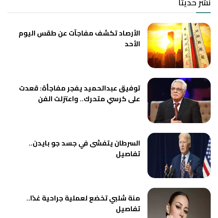
نشر حديثا
الأرصاد تكشف مفاجآت عن طقس اليوم
الأحد
توفيق عبدالحميد يفجر مفاجأة: قعدت
على كرسي متحرك.. واعتزلت الفن
السرطان يتفشى في جسد جو بايدن..
تفاصيل
منة شلبي تخضع لعملية جراحية غدًا..
تفاصيل