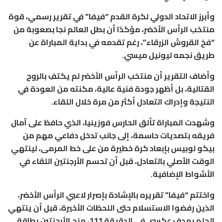
وأبرز الاتحاد الدولي لكرة القدم “فيفا” في تقرير رسمي، قوة
منتخب الرأس الأخضر، مؤكدًا أن بطل العالم نجا بصعوبة من
“فخ القروش الزرقاء”، رغم تقدمه في بداية المباراة عن
طريق نجمه ليونيل ميسي.
وأضاف التقرير أن منتخب الرأس الأخضر لم يكتفِ بالروح
القتالية، بل أظهر جودة فنية عالية، مكنته من العودة في
النتيجة وإدراك التعادل أكثر من مرة خلال اللقاء.
وشهدت المباراة تألق الحارس فوزينيا، الذي حافظ على آمال
فريقه بتصديات حاسمة، إلى جانب تدخل دفاعي مهم من
بيكو لوبيس بإبعاد كرة خطيرة من على خط المرمى، لينتهي
الوقت الأصلي بالتعادل، قبل أن تحسم الأرجنتين اللقاء في
الأشواط الإضافية.
واختتم “فيفا” تقريره بالإشادة بإصرار لاعبي الرأس الأخضر،
الذين رفضوا الاستسلام حتى اللحظات الأخيرة، قبل أن ينتهي
الحلم بهدف عكسي في الدقيقة 111، منح الأرجنتين بطاقة