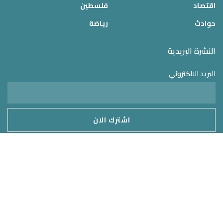
اقتصاد
فلسطين
حوادث
رياضة
النشرة البريدية
البريد الالكتروني
موقع الدولة 24
2025 © جميع الحقوق محفوظة – تم التطوير بواسطة
MirrorORG