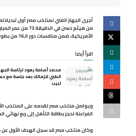
أجرى الجهاز الفني لمنتخب مصر أول تبديلاته 
من
هيثم حسن
في الدقيقة 73 من 
الأمريكية، ضمن منافسات دور الـ16 من بطولة كأس العالم 2026.
اقرأ أيضا
محمد أسامة يعود لرئاسة الجها
الطبي للزمالك بعد جلسة مع ح
لبيب
الفراعنة لحجز بطاقة التأهل إلى ربع نهائي ال
وكان منتخب مصر قد سجل الهدف الأول عن