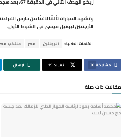
زيكو
الهدف الثاني في الدقيقة 67، بعد هجمة مرتدة رائعة قادها
وتشهد المباراة تألقًا لافتًا من حارس الفراعن
الأرجنتين
ليونيل ميسي
في الشوط الأول.
الكلمات الدلالية:
الارجنتين
مصر
منتخب مصر
مشاركة
30
تغريد
19
ارسال
مقالات ذات صلة