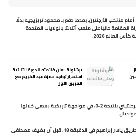
أمام منتخب الأرجنتين، بعدما دفع بـ
محمود تريزيجيه
بدلًا
عمر المباراة المقامة حاليًا على ملعب أتلانتا بالولايات المتحدة
ز
برشلونة يعلن قائمته للدورة الثلاثية..
سين
استمرار تواجد حمزة عبد الكريم مع
الفريق الأول
ويواصل منتخب مصر تقدمه على المنتخب الأرجنتيني بنتيجة 2-0، في مواجهة تاريخية يسعى خلالها
مونديال.
 طريق
ياسر إبراهيم
في الدقيقة 18، قبل أن يضيف
مصطفى