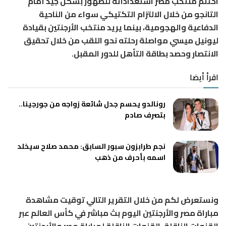
اختتم منتخب مصر استعداداته للظهور بشكل جيد أمام
التانجو من خلال الالتزام التكتيكي سواء من الناحية
الدفاعية والهجومية، بينما يريد منتخب الأرجنتين بقيادة
ليونيل ميسي مواصلة رحلته نحو اللقب من خلال تحقيق
الانتصار وحصد بطاقة التأهل للدور المقبل.
اقرأ أيضا
رونالدو يحسم جدل شائعة زواجه من جورجينا..
بتصرف صادم
نجم طرابزون سبور السابق: محمد صلاح سيخلد
اسمه بأحرف من ذهب
ونستعرض لكم من خلال التقرير التالي توقيت مشاهدة
مباراة مصر والأرجنتين اليوم بث مباشر في كأس العالم عبر