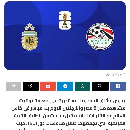
مصر والأرجنتين
يحرص عشاق الساحرة المستديرة على معرفة توقيت
مشاهدة مباراة مصر والأرجنتين اليوم بث مباشر في كأس
العالم عبر القنوات الناقلة قبل ساعات من انطلاق القمة
المرتقبة التي تجمعهما ضمن منافسات دور الـ 16، حيث