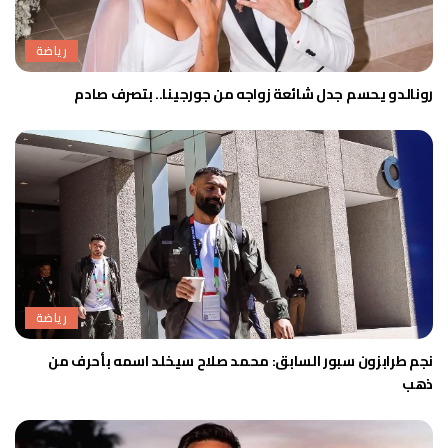
رياضة
رونالدو يحسم جدل شائعة زواجه من جورجينا.. بتصرف صادم
رياضة
نجم طرابزون سبور السابق: محمد صلاح سيخلد اسمه بأحرف من
ذهب