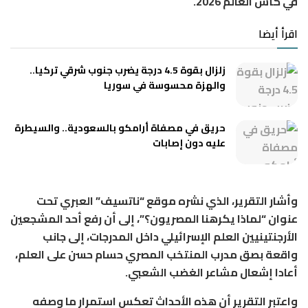
في كأس العالم 2026.
اقرأ أيضا
زلزال بقوة 4.5 درجة يضرب جنوب شرقي تركيا..
والهزة محسوسة في سوريا
حريق في مصفاة أرامكو بالسعودية.. والسيطرة
عليه دون إصابات
وأشار التقرير، الذي نشره موقع “ناتسيف” العبري تحت
عنوان “لماذا يكرهنا المصريون؟”، إلى أن رفع أحد المشجعين
الأرجنتينيين العلم الإسرائيلي داخل المدرجات، إلى جانب
واقعة بصق مدرب المنتخب المصري حسام حسن على العلم،
أعادا إشعال مشاعر الغضب الشعبي.
واعتبر التقرير أن هذه الأحداث تعكس استمرار ما وصفه