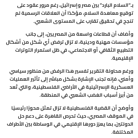
بـ”السلام البارد” بين مصر وإسرائيل، رغم مرور عقود على
توقيع معاهدة السلام، مؤكدًا أن العلاقات الرسمية لم
تنجح في تحقيق تقارب على المستوى الشعبي.
وأضاف أن قطاعات واسعة من المصريين، إلى جانب
مؤسسات مهنية ودينية، لا تزال ترفض أي شكل من أشكال
التطبيع الثقافي أو الاجتماعي، في ظل استمرار التوترات
الإقليمية.
ورغم محاولة التقرير تفسير هذا الرفض من منظور سياسي
وأمني، فإنه تجنب الإشارة بشكل مباشر إلى تأثير العمليات
العسكرية الإسرائيلية في الأراضي الفلسطينية، والتي تُعد
من أبرز أسباب الغضب الشعبي في المنطقة.
وأوضح أن القضية الفلسطينية لا تزال تمثل محورًا رئيسيًا
في الموقف المصري، حيث تحرص القاهرة على دعم حل
الدولتين، بما يعزز دورها الإقليمي في الوساطة بين الأطراف
المختلفة.