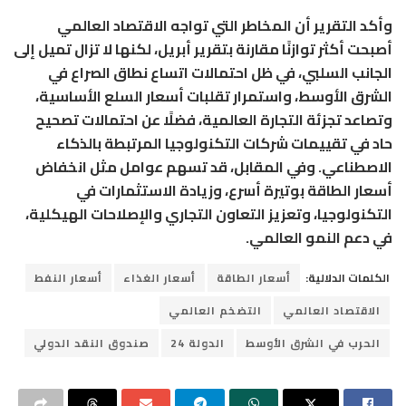
وأكد التقرير أن المخاطر التي تواجه الاقتصاد العالمي
أصبحت أكثر توازنًا مقارنة بتقرير أبريل، لكنها لا تزال تميل إلى
الجانب السلبي، في ظل احتمالات اتساع نطاق الصراع في
الشرق الأوسط، واستمرار تقلبات أسعار السلع الأساسية،
وتصاعد تجزئة التجارة العالمية، فضلًا عن احتمالات تصحيح
حاد في تقييمات شركات التكنولوجيا المرتبطة بالذكاء
الاصطناعي. وفي المقابل، قد تسهم عوامل مثل انخفاض
أسعار الطاقة بوتيرة أسرع، وزيادة الاستثمارات في
التكنولوجيا، وتعزيز التعاون التجاري والإصلاحات الهيكلية،
في دعم النمو العالمي.
الكلمات الدلالية:
أسعار الطاقة
أسعار الغذاء
أسعار النفط
الاقتصاد العالمي
التضخم العالمي
الحرب في الشرق الأوسط
الدولة 24
صندوق النقد الدولي