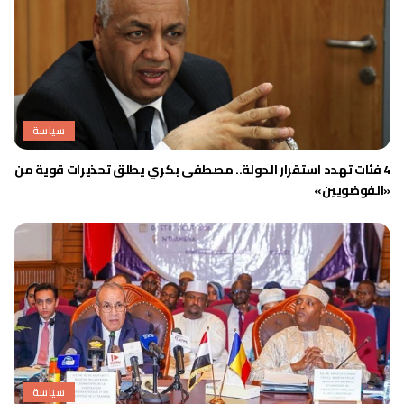
سياسة
4 فئات تهدد استقرار الدولة.. مصطفى بكري يطلق تحذيرات قوية من
«الفوضويين»
سياسة