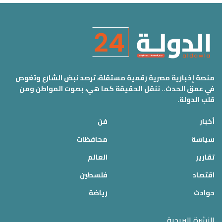
منصة إخبارية مصرية رقمية مستقلة، ترصد نبض الشارع وتغوص
في عمق الحدث.. ننقل الحقيقة كما هي، بصوت المواطن ومن
قلب الدولة.
أخبار
فن
سياسة
محافظات
تقارير
العالم
اقتصاد
فلسطين
حوادث
رياضة
النشرة البريدية