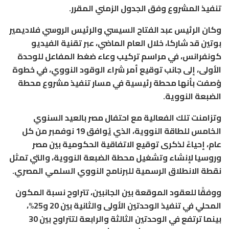
تنفيذ المشروع وفق الجدول الزمني المقرر.
وكان الرئيس عبد الفتاح السيسي والرئيس الروسي فلاديمير
بوتين قد شاركا، خلال العام الماضي، عبر تقنية الفيديو
كونفرانس، في مراسم تركيب وعاء ضغط المفاعل للوحدة
الأولى، إلى جانب توقيع أمر شراء الوقود النووي، في خطوة
وُصفت بأنها محطة رئيسية في مسار تنفيذ مشروع محطة
الضبعة النووية.
وتزامنت تلك الفعالية مع احتفال مصر بالعيد السنوي
الخامس للطاقة النووية، الذي يُوافق 19 نوفمبر من كل
عام، إحياءً لذكرى توقيع الاتفاقية الحكومية بين مصر
وروسيا لإنشاء وتشغيل محطة الضبعة النووية، والتي تمثل
نقطة الانطلاق الرسمية للبرنامج النووي السلمي المصري.
ووفقًا للعقود الموقعة بين الجانبين، تتراوح نسبة المكون
المحلي في تنفيذ الوحدتين الأولى والثانية بين 20 و25%،
بينما ترتفع في الوحدتين الثالثة والرابعة لتتراوح بين 30