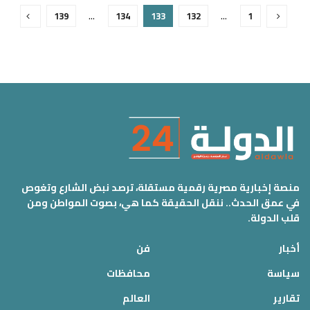
139
…
134
133
132
…
1
منصة إخبارية مصرية رقمية مستقلة، ترصد نبض الشارع وتغوص
في عمق الحدث.. ننقل الحقيقة كما هي، بصوت المواطن ومن
قلب الدولة.
أخبار
فن
سياسة
محافظات
تقارير
العالم