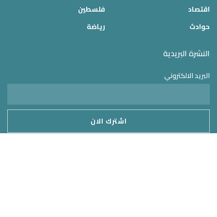
اقتصاد
فلسطين
حوادث
رياضة
النشرة البريدية
البريد الالكتروني
موقع الدولة 24
2025 © جميع الحقوق محفوظة – تم التطوير بواسطة
MirrorORG