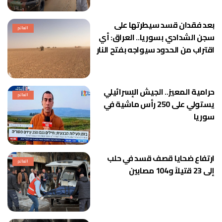
بعد فقدان قسد سيطرتها على
العالم
سجن الشدادي بسوريا.. العراق: أي
اقتراب من الحدود سيواجه بفتح النار
حرامية المعيز.. الجيش الإسرائيلي
العالم
يستولي على 250 رأس ماشية في
سوريا
ارتفاع ضحايا قصف قسد في حلب
العالم
إلى 23 قتيلاً و104 مصابين