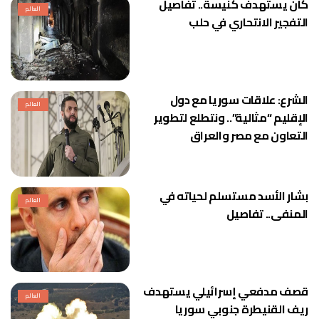
كان يستهدف كنيسة.. تفاصيل
العالم
التفجير الانتحاري في حلب
الشرع: علاقات سوريا مع دول
العالم
الإقليم “مثالية”.. ونتطلع لتطوير
التعاون مع مصر والعراق
بشار الأسد مستسلم لحياته في
العالم
المنفى.. تفاصيل
قصف مدفعي إسرائيلي يستهدف
العالم
ريف القنيطرة جنوبي سوريا