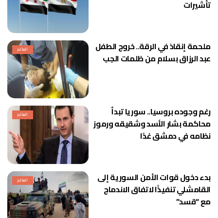
تأشيرات
ملحمة إنقاذ في الرقة.. خروج الطفل
العالم
عبد الرزاق بسلام من ظلمات الجب
رغم وجوده بروسيا.. سوريا تبدأ
العالم
محاكمة بشار الأسد وشقيقه ورموز
نظامه في دمشق غدًا
بدء دخول قوات الأمن السورية إلى
العالم
القامشلي تنفيذًا لاتفاق الاندماج
مع “قسد”