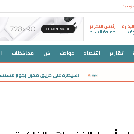
صوصية
إدارة
رئيس التحرير
وف
حمادة السيد
تقارير
اقتصاد
حوادث
فن
محافظات
ا
السيطرة على حريق مخزن بجوار مستشفى أم المصريين 