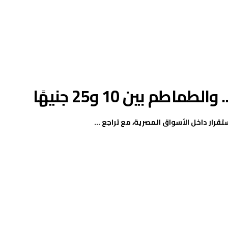
م بين 10 و25 جنيهًا