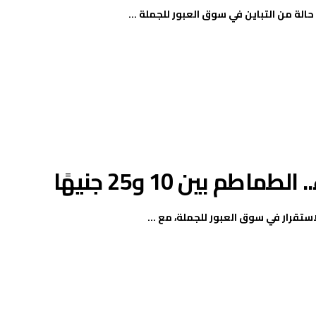
م بين 10 و25 جنيهًا