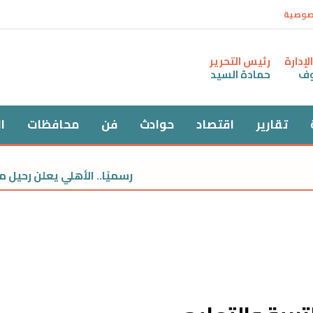
صوصية
إدارة
رئيس التحرير
وف
حمادة السيد
تقارير
اقتصاد
حوادث
فن
محافظات
ا
رسميًا.. الأهلي يعلن رحيل م