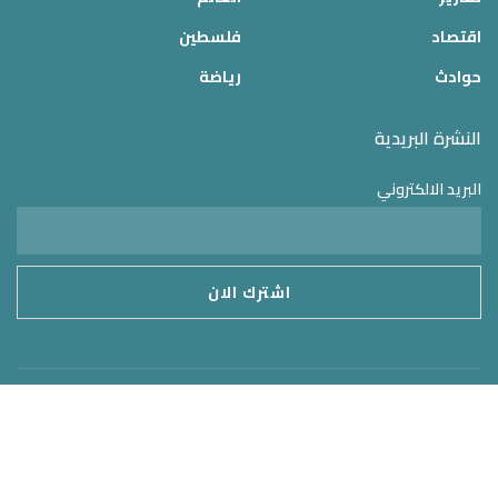
اقتصاد
فلسطين
حوادث
رياضة
النشرة البريدية
البريد الالكتروني
موقع الدولة 24
2025 © جميع الحقوق محفوظة – تم التطوير بواسطة
MirrorORG