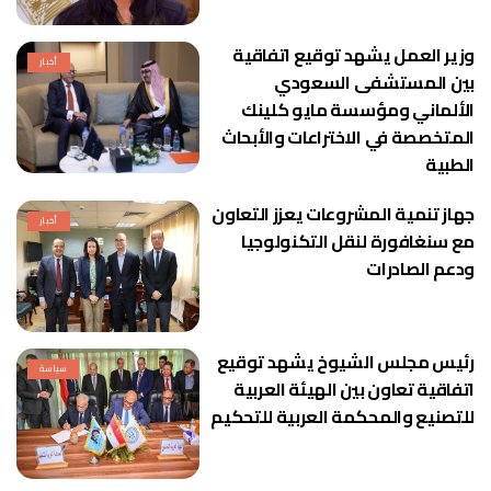
وزير العمل يشهد توقيع اتفاقية
أخبار
بين المستشفى السعودي
الألماني ومؤسسة مايو كلينك
المتخصصة في الاختراعات والأبحاث
الطبية
جهاز تنمية المشروعات يعزز التعاون
أخبار
مع سنغافورة لنقل التكنولوجيا
ودعم الصادرات
رئيس مجلس الشيوخ يشهد توقيع
سياسة
اتفاقية تعاون بين الهيئة العربية
للتصنيع والمحكمة العربية للتحكيم