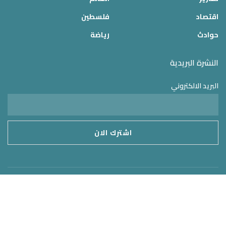
اقتصاد
فلسطين
حوادث
رياضة
النشرة البريدية
البريد الالكتروني
موقع الدولة 24
2025 © جميع الحقوق محفوظة – تم التطوير بواسطة
MirrorORG