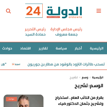
رئيس مجلس الإدارة
رئيس التحرير
جمعة معروف
حمادة السيد
الرئيسية
أخبار
سياسة
تقارير
اقتصاد
حوادث
سحب طائرات التزود بالوقود من مطار بن جوريون
"هرجع
الرئيسية
وسم
تشريح
الوسم:
تشريح
بقرار من النائب العام.. استخراج
حوادث
وتشريح جثمان الدكتور ضياء