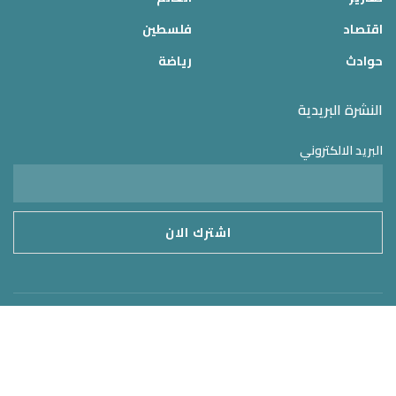
اقتصاد
فلسطين
حوادث
رياضة
النشرة البريدية
البريد الالكتروني
موقع الدولة 24
2025 © جميع الحقوق محفوظة – تم التطوير بواسطة
MirrorORG