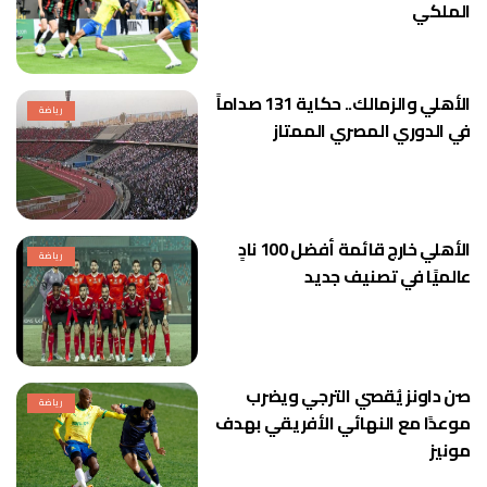
الملكي
الأهلي والزمالك.. حكاية 131 صداماً
رياضة
في الدوري المصري الممتاز
الأهلي خارج قائمة أفضل 100 نادٍ
رياضة
عالميًا في تصنيف جديد
صن داونز يُقصي الترجي ويضرب
رياضة
موعدًا مع النهائي الأفريقي بهدف
مونيز