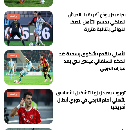
بيراميدز يودّع أفريقيا.. الجيش
رياضة
الملكي يحسم التأهل لنصف
النهائي بثنائية مثيرة
الأهلي يتقدم بشكوى رسمية ضد
رياضة
الحكم السنغالي عيسى سي بعد
مباراة الترجي
توروب يعيد زيزو للتشكيل الأساسي
رياضة
للأهلي أمام الترجي في دوري أبطال
أفريقيا