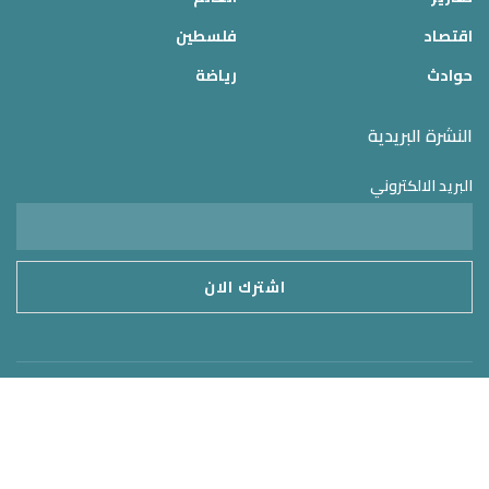
اقتصاد
فلسطين
حوادث
رياضة
النشرة البريدية
البريد الالكتروني
موقع الدولة 24
2025 © جميع الحقوق محفوظة – تم التطوير بواسطة
MirrorORG