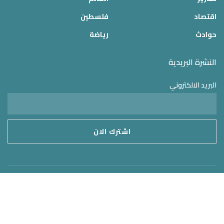
اقتصاد
فلسطين
حوادث
رياضة
النشرة البريدية
البريد الالكتروني
موقع الدولة 24
2025 © جميع الحقوق محفوظة – تم التطوير بواسطة
MirrorORG