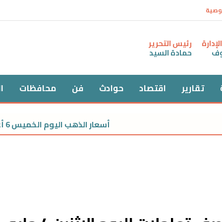
وصية
إدارة
رئيس التحرير
وف
حمادة السيد
تقارير
اقتصاد
حوادث
فن
محافظات
ا
أسعار الذهب اليوم الخميس 6 أغسطس 2026.. عيار 21 يسجل 5930 جنيهًا