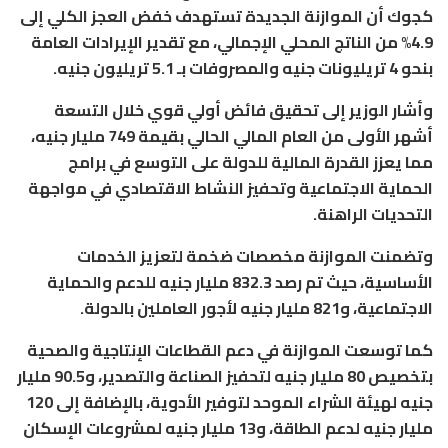
كجوك أن الموازنة الجديدة تستهدف خفض العجز الكلي إلى
4.9% من الناتج المحلي الإجمالي، مع تقدير الإيرادات العامة
بنحو 4 تريليونات جنيه والمصروفات بـ 5.1 تريليون جنيه.
وأشار الوزير إلى تحقيق فائض أولي قوي خلال التسعة
أشهر الأولى من العام المالي الحالي بقيمة 749 مليار جنيه،
مما يعزز القدرة المالية للدولة على التوسع في برامج
الحماية الاجتماعية وتحفيز النشاط الاقتصادي في مواجهة
التحديات الراهنة.
وتضمنت الموازنة مخصصات ضخمة لتعزيز الخدمات
الأساسية، حيث تم رصد 832.3 مليار جنيه للدعم والحماية
الاجتماعية، و821 مليار جنيه لأجور العاملين بالدولة.
كما توسعت الموازنة في دعم القطاعات الإنتاجية والصحية
بتخصيص 80 مليار جنيه لتحفيز الصناعة والتصدير، و90.5 مليار
جنيه لهيئة الشراء الموحد لتوفير الأدوية، بالإضافة إلى 120
مليار جنيه لدعم الطاقة، و13 مليار جنيه لمشروعات الإسكان