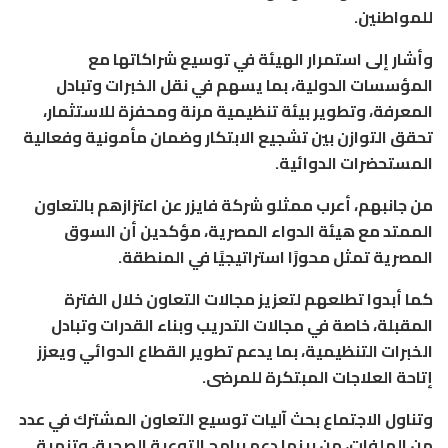
للمواطنين.
وأشار إلى استمرار الهيئة في توسيع شراكاتها مع
المؤسسات الدولية، بما يسهم في نقل الخبرات وتبادل
المعرفة، وتطوير بيئة تنظيمية مرنة ومحفزة للاستثمار،
تحقق التوازن بين تشجيع الابتكار وضمان مأمونية وفعالية
المستحضرات الدوائية.
من جانبهم، أعرب ممثلو شركة فايزر عن اعتزازهم بالتعاون
الممتد مع هيئة الدواء المصرية، مؤكدين أن السوق
المصرية تمثل محورًا استراتيجيًا في المنطقة.
كما أبدوا تطلعهم لتعزيز مجالات التعاون خلال الفترة
المقبلة، خاصة في مجالات التدريب وبناء القدرات وتبادل
الخبرات التنظيمية، بما يدعم تطوير القطاع الدوائي ويعزز
إتاحة العلاجات المبتكرة للمرضى.
وتناول الاجتماع بحث آليات توسيع التعاون المشترك في عدد
من الملفات، من بينها دعم برامج التوعية الصحية، وتنمية