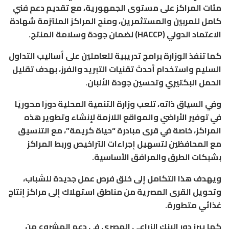
مئات المراكز على مستوى الجمهورية، مع تقديم دعم فني
كامل للمربين والمستثمرين، ومنح المراكز الملتزمة شهادة
الاعتماد الدولي (HACCP) لضمان جودة وسلامة المنتج.
كما تنفذ الوزارة برامج تدريبية للعاملين على أساليب التداول
السليم واستخدام أحدث تقنيات التبريد والفرز، بهدف تقليل
الحمل البكتيري وتحسين جودة الألبان.
وفي السياق ذاته، تلعب وزارة التنمية المحلية دورًا محوريًا
في توفير الأراضي والمواقع اللازمة لإنشاء وتطوير هذه
المراكز، خاصة في قرى مبادرة “حياة كريمة”، مع التنسيق
مع المحافظين لتسهيل إجراءات التراخيص وربط المراكز
بشبكات الطرق والمرافق الأساسية.
ويهدف هذا التكامل إلى خلق فرص عمل جديدة للشباب،
وتحويل القرى المصرية من مناطق استهلاك إلى مراكز إنتاج
غذائي متطورة.
كما يبرز دور
البنك الزراعي المصري
في دعم المشروع من