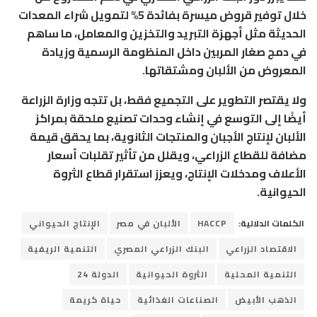
خلال توفير قروض ميسرة بفائدة 5% لتمويل شراء المعدات
الحديثة مثل أجهزة التبريد والتخزين والمعامل، ما ساهم
في دمج صغار المربين داخل المنظومة الرسمية وزيادة
المعروض من الألبان ومشتقاتها.
ولا يقتصر التطوير على التجميع فقط، بل تتجه وزارة الزراعة
أيضًا إلى التوسع في إنشاء وحدات تصنيع ملحقة بمراكز
الألبان لإنتاج الأجبان والمنتجات الثانوية، بما يحقق قيمة
مضافة للقطاع الزراعي، ويقلل من تأثير تقلبات أسعار
الأعلاف ومدخلات الإنتاج، ويعزز استقرار قطاع الثروة
الحيوانية.
الكلمات الدلالية:
HACCP
الألبان في مصر
الإنتاج الحيواني
الاقتصاد الزراعي
البنك الزراعي المصري
التنمية الريفية
التنمية المحلية
الثروة الحيوانية
الدولة 24
الذهب الأبيض
الصناعات الغذائية
حياة كريمة