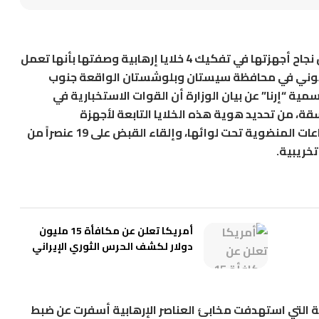
أعلنت وزارة الأمن الإيرانية، اليوم الثلاثاء، عن نجاح أجهزتها في تفكيك 4 خلايا إرهابية وصفتها بأنها تعمل
صهيوني في محافظة سيستان وبلوشستان الواقعة جنوب
رسمية “إرنا” عن بيان الوزارة أن القوات الاستخبارية في
، من تحديد هوية هذه الخلايا التابعة لأجهزة
الاستخبارات الأمريكية والإسرائيلية أو الجماعات المنضوية تحت لوائها، وإلقاء القبض على 19 عنصراً من
تخريبية.
أمريكا تعلن عن مكافأة 15 مليون
دولار لكشف الحرس الثوري الإيراني
قية التي استهدفت مخابئ العناصر الإرهابية أسفرت عن ضبط