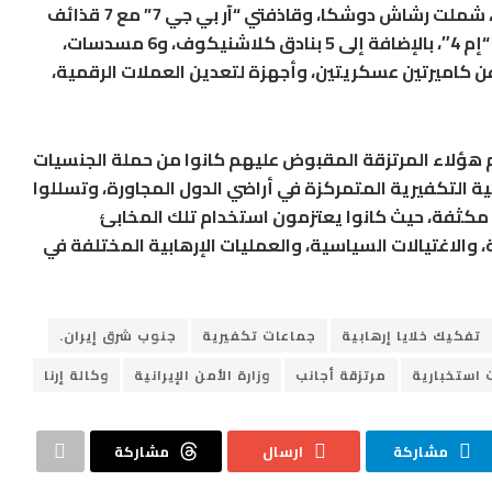
كميات كبيرة ومتنوعة من الأسلحة والذخائر، شملت رشاش دوشكا، وقاذفتي “آر بي جي 7” مع 7 قذائف
خاصة بهما، وبندقية أمريكية الصنع من طراز “إم 4″، بالإضافة إلى 5 بنادق كلاشنيكوف، و6 مسدسات،
ن كاميرتين عسكريتين، وأجهزة لتعدين العملات الرقمية،
عظم هؤلاء المرتزقة المقبوض عليهم كانوا من حملة الجنسيات
ابية التكفيرية المتمركزة في أراضي الدول المجاورة، وتسللوا
ة مكثفة، حيث كانوا يعتزمون استخدام تلك المخابئ
 والاغتيالات السياسية، والعمليات الإرهابية المختلفة في
تفكيك خلايا إرهابية
جماعات تكفيرية
جنوب شرق إيران.
 استخبارية
مرتزقة أجانب
وزارة الأمن الإيرانية
وكالة إرنا
مشاركة
ارسال
مشاركة