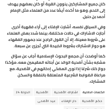
كان جميع المشتركين ينوون القربة أو كان بعضهم يهدف
إلى اللحم، وهو ما أكده أيضًا عدد من العلماء مثل الإمام
أحمد بن حنبل.
وفي السياق نفسه، أشارت الإفتاء إلى آراء فقهية أخرى
أجازت الاشتراك في حالات مختلفة، بينما شدد بعض العلماء
على شروط معينة، إلا أن القول الراجح عند جمهور الفقهاء
هو جواز الاشتراك بشروط الذبيحة التي تُجزئ عن سبعة.
كما أوضحت أن مجمع البحوث الإسلامية أجاب عن سؤال
مشابه بشأن أضحية الوالد عن أبنائه المقيمين معه، مؤكدًا
جواز ذلك شرعًا إذا نوى المضحّي إدخالهم في الأضحية، مع
مراعاة الضوابط الشرعية المتعلقة بالنفقة والسكن
المشترك.
الكلمات الدلالية:
اشتراك الأضحية
الأضحية
الدولة 24
حكم الأضحية
دار الإفتاء
عيد الأضحى