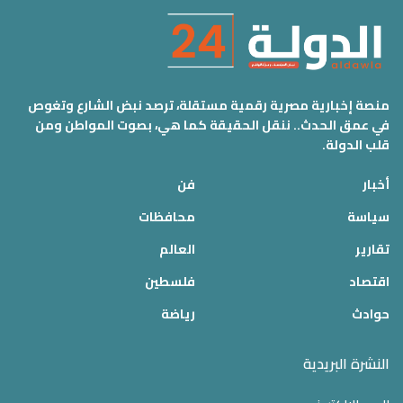
منصة إخبارية مصرية رقمية مستقلة، ترصد نبض الشارع وتغوص
في عمق الحدث.. ننقل الحقيقة كما هي، بصوت المواطن ومن
قلب الدولة.
أخبار
فن
سياسة
محافظات
تقارير
العالم
اقتصاد
فلسطين
حوادث
رياضة
النشرة البريدية