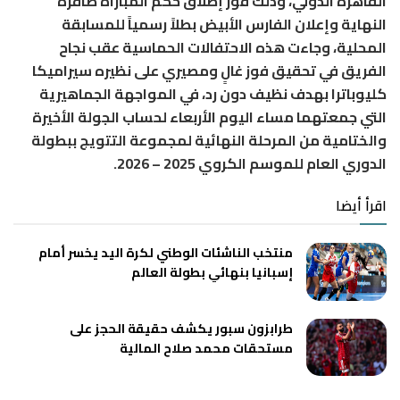
القاهرة الدولي، وذلك فور إطلاق حكم المباراة صافرة
النهاية وإعلان الفارس الأبيض بطلاً رسمياً للمسابقة
المحلية، وجاءت هذه الاحتفالات الحماسية عقب نجاح
الفريق في تحقيق فوز غالٍ ومصيري على نظيره سيراميكا
كليوباترا بهدف نظيف دون رد، في المواجهة الجماهيرية
التي جمعتهما مساء اليوم الأربعاء لحساب الجولة الأخيرة
والختامية من المرحلة النهائية لمجموعة التتويج ببطولة
الدوري العام للموسم الكروي 2025 – 2026.
اقرأ أيضا
منتخب الناشئات الوطني لكرة اليد يخسر أمام
إسبانيا بنهائي بطولة العالم
طرابزون سبور يكشف حقيقة الحجز على
مستحقات محمد صلاح المالية