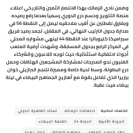
وضمن نادي الزمالك بهذا الانتصار الثمين والتاريخي اعتلاء
منصة التتويج وحسم درع الدوري رسمياً بعدما رفع رصيده
وبفارق نقطتين عن أقرب ملاحقيه ليصل إلى النقطة 56 في
صدارة جدول الترتيب النهائي، في المقابل، تجمد رصيد فريق
سيراميكا كليوباترا عند النقطة 44 لينهي مشواره المحلي
في المركز الرابع بجدول المسابقة، وشهدت أرضية الملعب
أجواءً احتفالية استثنائية؛ حيث توجه اللاعبون والشركاء
الفنيون نحو المدرجات لمشاركة المشجعين الهتافات وحمل
درع البطولة، وسط تحية خاصة ومميزة للنجم البرازيلي خوان
بيزيرا الذي تفاعل بقوة مع أهازيج الجماهير البيضاء في ليلة
بيضاء ميت عقبة.
الكلمات الدلالية:
احتفالات الزمالك
استاد القاهرة الدولي
الجولة الأخيرة
الدولة 24
القلعة البيضاء
بطل الدوري المصري
جماهير الزمالك
خوان بيزيرا