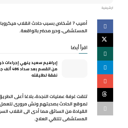
ارشيفية
أصيب 7 اشخاص بسبب حادث انقلاب ميكر
المستشفى، وحرر محضر بالواقعة.
اقرأ أيضا
إبراهيم سعيد ينهي إجراءات خر
من القسم بعد سداد 86
نفقة لطليقته
تلقت غرفة عمليات النجدة، بلاغا أعلى الطر
لموقع الحادث بصحبتهم ونش مرورى للعمل عل
المستشفى لتلقي العلاج.