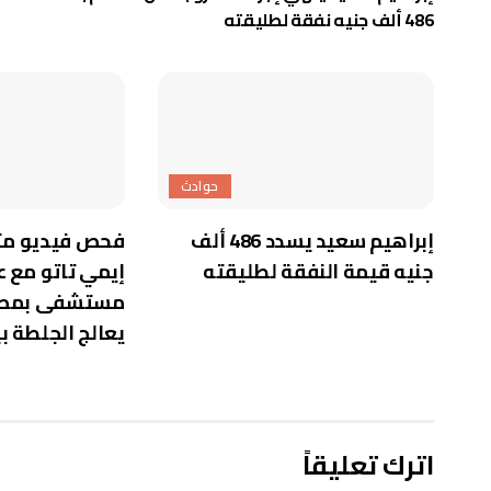
486 ألف جنيه نفقة لطليقته
حوادث
إبراهيم سعيد يسدد 486 ألف
فحص فيديو مت
جنيه قيمة النفقة لطليقته
إيمي تاتو مع ع
مستشفى بمصر ا
يعالج الجلطة 
اترك تعليقاً