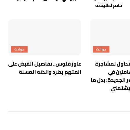
خادم لطليقته
حوادث
حوادث
داول لمشاجرة
عاوز فلوس.. تفاصيل القبض على
املين في
المتهم بطرد والدته المسنة
لجديدة: بدل ما
بيشتمني