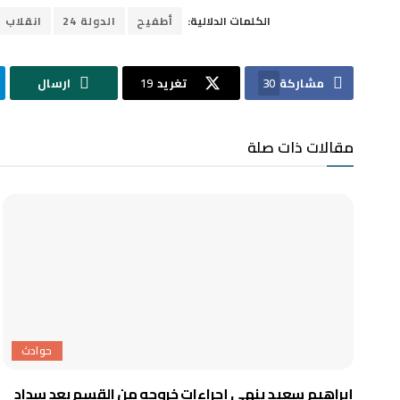
الكلمات الدلالية:
أطفيح
الدولة 24
انقلاب 
مشاركة
30
تغريد
19
ارسال
مقالات ذات صلة
حوادث
إبراهيم سعيد ينهي إجراءات خروجه من القسم بعد سداد