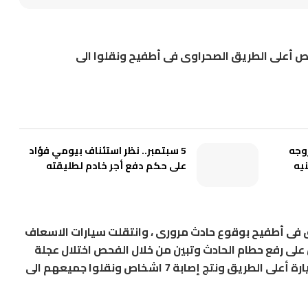
وباص أعلى الطريق الصحراوى فى أطفيح ونقلوا الى
وجه
5 سبتمبر.. نظر استئناف بيومي فؤاد
4 ألف جنيه
على حكم دفع أجر خادم لطليقته
يق فى أطفيح بوقوع حادث مرورى ، وانتقلت سيارات الاسعاف
ى رفع حطام الحادث وتبين من خلال الفحص اختلال عجلة
القيادة من السائق مما أدى الى انقلاب السيارة أعلى الطريق ونتج إصابة 7 اشخاص ونقلوا جميعهم الى