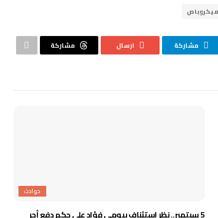
ميكروباص
مشاركة
ارسال
مشاركة
حوادث
5 سبتمبر.. نظر استئناف بيومي فؤاد على حكم دفع أجر