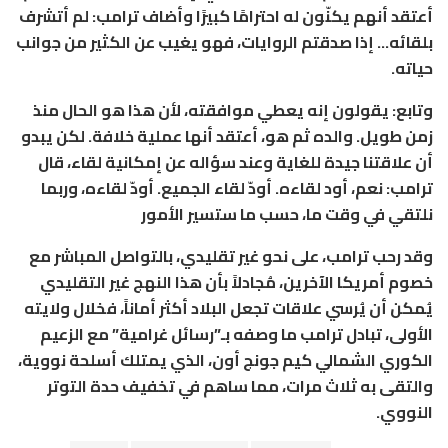
أعتقد أنهم يكنّون له احترامًا كبيرًا وأضاف ترامب: لم أتشرف
بلقائه… إذا صدقتم الروايات، فهو يغيب عن الكثير من جوانب
حياته.
وتابع: يقولون إنه يعطي موافقته، لأن هذا هو الحال منذ
زمن طويل. والده ثم هو، أعتقد أنها عملية خلافة. لكن يبدو
أن علاقتنا جيدة للغاية وعند سؤاله عن إمكانية لقاء، قال
ترامب: نعم، أود لقاءه. أودّ لقاء الجميع. أودّ لقاءه، وربما
نلتقي في وقت ما، حسب ما ستسير الأمور
وقد رحب ترامب، على نحو غير تقليدي، بالتواصل المباشر مع
خصوم أمريكا الآخرين، مُجادلاً بأن هذا النهج غير التقليدي
يُمكن أن يُرسي علاقات تجعل البلاد أكثر أماناً، فخلال ولايته
الأولى، تبادل ترامب ما وصفه بـ”رسائل غرامية” مع الزعيم
الكوري الشمالي كيم جونج أون، الذي يمتلك أسلحة نووية،
والتقى به ثلاث مرات، مما ساهم في تخفيف حدة التوتر
النووي.