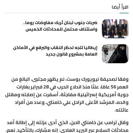
اقرأ أيضا
ضربات جنوب لبنان تُربك مفاوضات روما..
واستئناف محتمل للمحادثات الخميس
إيطاليا تتجه لحظر النقاب والبرقع في الأماكن
العامة بمشروع قانون جديد
وفقا لصحيفة نيويورك بوست، لم يظهر مجتبى، البالغ من
العمر 56 عامًا، علنًا منذ اندلاع الحرب في 28 فبراير بغارات
جوية أمريكية إسرائيلية مفاجئة، أسفرت عن إصابته ومقتل
والده، المرشد الأعلى الراحل علي خامنئي، وعدد من أفراد
عائلته.
وقال ترامب عن خامنئي الابن، الذي أدى عزلته إلى إطالة أمد
محادثات السلام عبر البريد العادي: إنه مشارك، بالتأكيد. نعم،