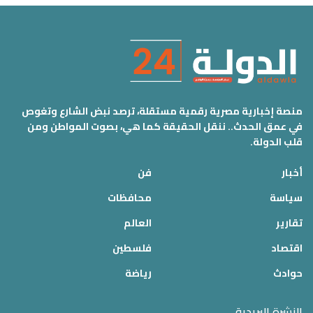
منصة إخبارية مصرية رقمية مستقلة، ترصد نبض الشارع وتغوص
في عمق الحدث.. ننقل الحقيقة كما هي، بصوت المواطن ومن
قلب الدولة.
أخبار
فن
سياسة
محافظات
تقارير
العالم
اقتصاد
فلسطين
حوادث
رياضة
النشرة البريدية